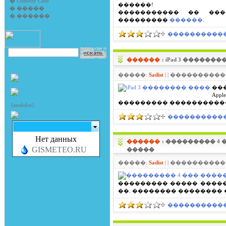
�
Comedy Club
������!
�
�����
����������� �� ���
�
������
���������
������
.
����������� 
������
: iPad 3 ������
�����:
Sadist
| | ����������: 
��
Ap
��������� ����������� 
{anekdot}
����������� 
Нет данных
������
: ��������� 4
GISMETEO.RU
�����
�����:
Sadist
| | ����������: 
��������� ����� ����
��. �������� ��������
����������� 