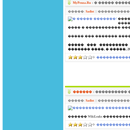
MyPenza.Ru
: � ����� ����
�����:
Sadist
| | ����������: 
���
���
���� � ����������� ��
����� ��� ������� ���
����� ��� ���������
������� ����, � �����, 
����������� 
������
: ���������� 
�����:
Sadist
| | ����������: 
������ WikiLeaks ���������� 
����������� 