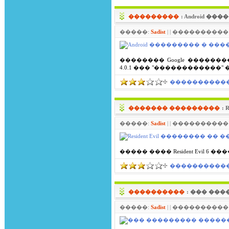
���������
: Android 
�����:
Sadist
| | ����������: 
�������� Google �������
4.0.1 ��� "������������" 
����������� 
������� ���������
:
�����:
Sadist
| | ����������: 
����� ���� Resident Evil 6 
����������� 
����������
: ��� ��
�����:
Sadist
| | ����������: 