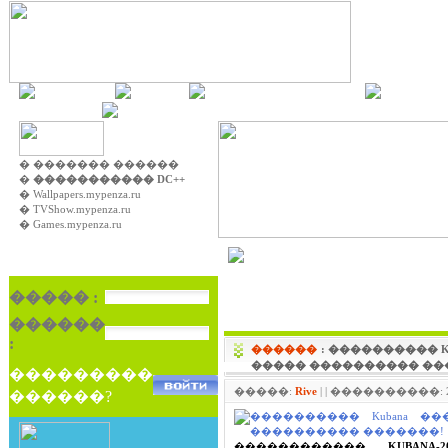
�������
�����
������� �������
On-line �
RSS 2.0
�
������� ������
�
����������� DC++
�
Wallpapers.mypenza.ru
�
TVShow.mypenza.ru
�
Games.mypenza.ru
�������� ��������� 
����� :
������
:
������
: ���������� K
����� ���������� ��
���������
�����:
Rive
| | ����������: 2
������?
������������
KUBANA-2