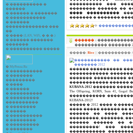
�
���������� �
���������� ��� ���
������
�������� ������ �� �
�
������ � �������
���� ����������
���
�
�����������
������� � ������� ����
�
������
����������� 
������������� ���
��
�
���� (LAN, WiFi, � �.�.)
�
������ �������
������
: �����������
�������
���������� ������� 2
�
���������� �����
�����:
Rive
| | ����������: 6
�
MyPenza.Ru
������ ���������� ��
�
����������
������������ �������
�
�������
������� ���������� �
���������
������������ ������ �
�
����
KUBANA-2012
������� �����
�
������
The Offspring, KORN, Sum 41, 
�
����������
����������� ���������
�
���������
KUBANA-2012!
����������
����� � 2012 ���� � �����
�
��������
���� ����� ������ �� 
�
�����
������ �� ���� ���
�
����������
���������, �������, ��
�
��������
������ ������ �� �
�
���������
���������! ��� ���
�
�������
����������� ��������