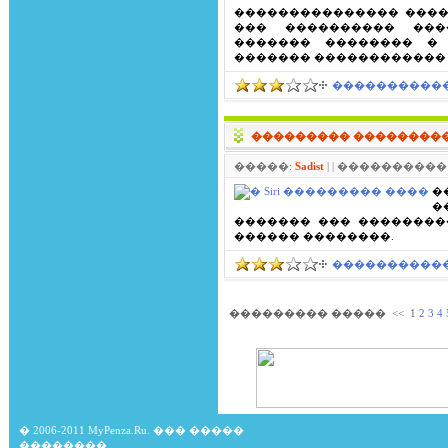
��������������� �����
��� ���������� ���
������� �������� �
������� ������������
����������� 
��������� ��������
�����:
Sadist
| | ����������: 
�
�
������� ��� ����������
������ ��������.
����������� 
��������� �����
<<
1
2
3
4
� 2006-2011
MyPenza.Ru
. ��� �����
��������.